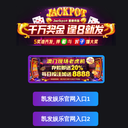
凯发娱乐官网入口1
凯发娱乐官网入口2