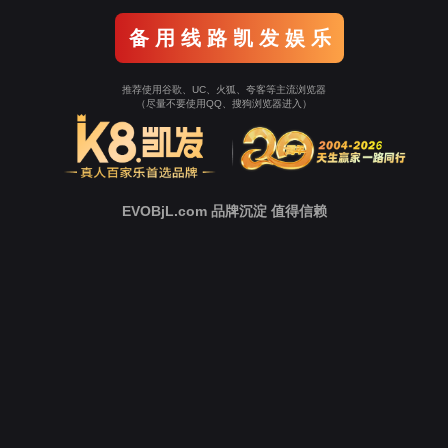
备 用 线 路 凯 发 娱 乐
推荐使用谷歌、UC、火狐、夸客等主流浏览器
（尽量不要使用QQ、搜狗浏览器进入）
EVOBjL.com 品牌沉淀 值得信赖